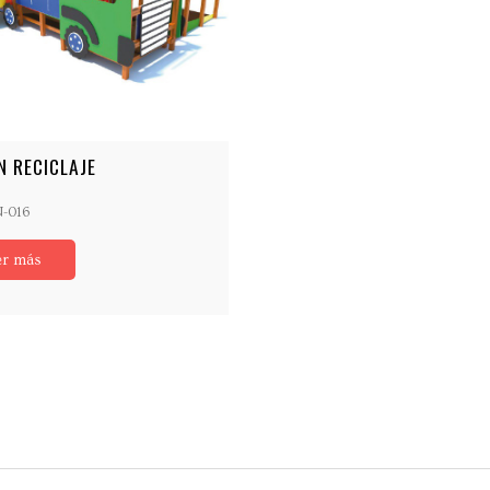
N RECICLAJE
N-016
er más