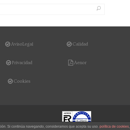
AvisoLegal
Calidad
Privacidad
Aenor
Cookies
gación. Si continúa navegando, consideramos que acepta su uso.
política de cookies
,