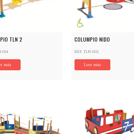
PIO TLN 2
COLUMPIO NIDO
N-014
REF. TLN-002
er más
Leer más