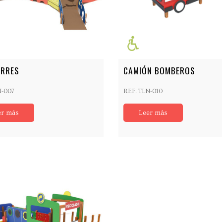
ORRES
CAMIÓN BOMBEROS
N-007
REF. TLN-010
er más
Leer más