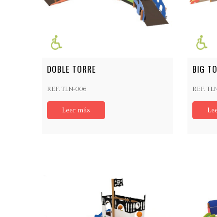
DOBLE TORRE
BIG T
REF. TLN-006
REF. TL
Leer más
Le