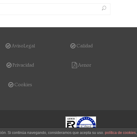
AvisoLegal
Calidad
Privacidad
Aenor
Cookies
gación. Si continúa navegando, consideramos que acepta su uso.
política de cookies
,