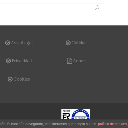
AvisoLegal
Calidad
Privacidad
Aenor
Cookies
gación. Si continúa navegando, consideramos que acepta su uso.
política de cookies
,