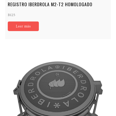
REGISTRO IBERDROLA M2-T2 HOMOLOGADO
B125
Leer más