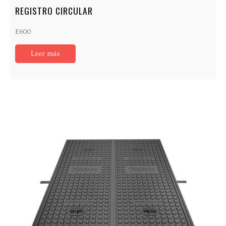
REGISTRO CIRCULAR
E600
Leer más