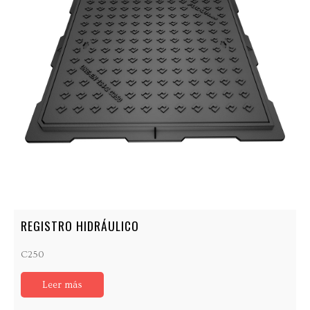
REGISTRO HIDRÁULICO
C250
Leer más