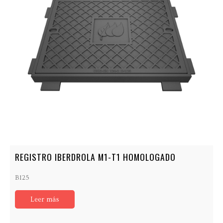
REGISTRO IBERDROLA M1-T1 HOMOLOGADO
B125
Leer más