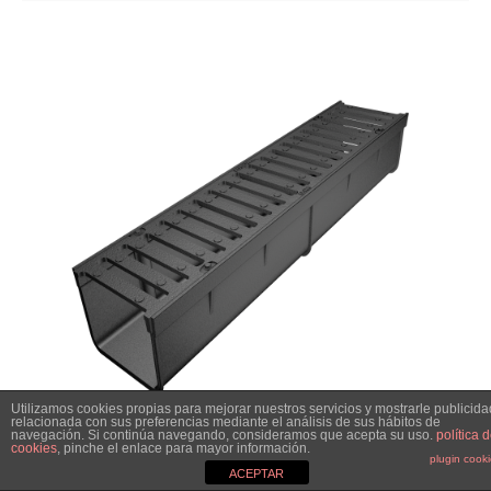
Utilizamos cookies propias para mejorar nuestros servicios y mostrarle publicida
relacionada con sus preferencias mediante el análisis de sus hábitos de
navegación. Si continúa navegando, consideramos que acepta su uso.
política 
cookies
, pinche el enlace para mayor información.
plugin cook
ACEPTAR