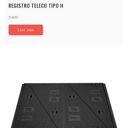
REGISTRO TELECO TIPO H
D400
Leer más