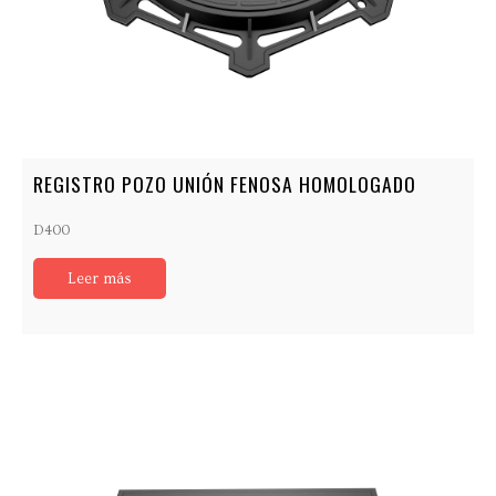
REGISTRO POZO UNIÓN FENOSA HOMOLOGADO
D400
Leer más