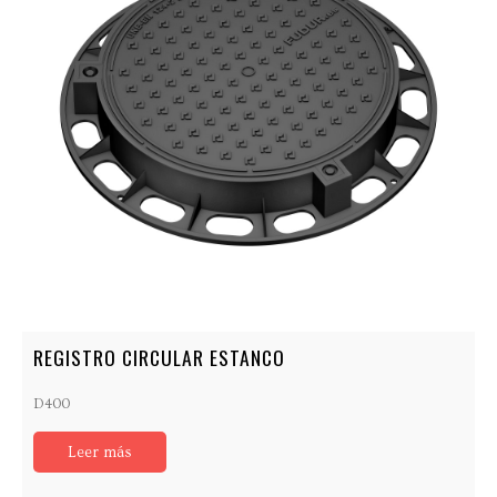
REGISTRO CIRCULAR ESTANCO
D400
Leer más