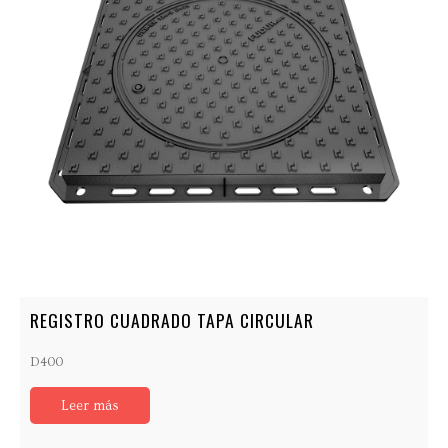
REGISTRO CUADRADO TAPA CIRCULAR
D400
Leer más