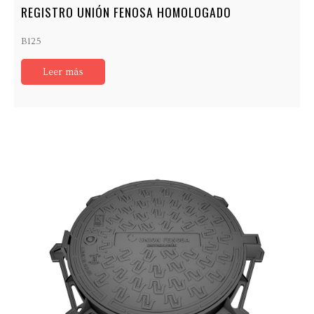
REGISTRO UNIÓN FENOSA HOMOLOGADO
B125
Leer más